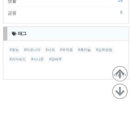
15
생활
5
금융
태그
#효능
#아로니아
#사과
#부작용
#흑마늘
#섭취방법
#치아씨드
#시나몬
#양배추
더보기+