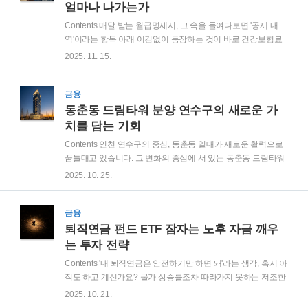
40대 여성 다빈도 암 순위와 현실적인 위험도 분석40대 여성에
얼마나 나가는가
게 가장 빈번하게 발생하는 암은 유방암, 갑상선암, 자궁경부암
Contents 매달 받는 월급명세서, 그 속을 들여다보면 '공제 내
입니다. 40대 여성 암보험 설계 시 이 세 가지 암이 '일반암'으로
역'이라는 항목 아래 어김없이 등장하는 것이 바로 건강보험료
분류되어 충분한 진단비를 받을 수 있는지 반드시 확인해야 합
입니다. 우리는 4대 보험의 일환으로 당연하게 납부하고 있지
2025. 11. 15.
니다. 일부 상품은 ..
만, 정작 이 금액이 어떤 기준으로 산정되는지 명확히 아는 직장
인은 드뭅니다. 직장 의료보험료 계산은 단순한 백분율 계산을
넘어, 보수월액과 건강보험료율, 그리고 장기요양보험료가 복
금융
합적으로 작용하는 과정입니다. 내 소중한 월급에서 빠져나가
동춘동 드림타워 분양 연수구의 새로운 가
는 이 돈의 정체를 명확히 파헤쳐 봅니다. 1. 직장 의료보험료 계
치를 담는 기회
산 기본 공식의 이해직장 의료보험료 계산의 가장 기본이 되는
Contents 인천 연수구의 중심, 동춘동 일대가 새로운 활력으로
공식은 [보수월액 × 건강보험료율]입니다. 많은 직장인이 자신
꿈틀대고 있습니다. 그 변화의 중심에 서 있는 동춘동 드림타워
의 '기본급'이나 '세전 연봉'을 기준으로 생각하지만, 실제 기준이
분양 소식은 지역 부동산 시장에 신선한 바람을 불어넣으며 투
2025. 10. 25.
되는 것은 바로 보수월액이라는..
자자들과 실소유자들의 이목을 집중시키고 있는데요. 단순한
건물을 넘어, 송도신도시 인접이라는 지리적 이점과 풍부한 배
후 수요를 품은 동춘동 상권의 미래 가치를 담보하는 상징적인
금융
프로젝트로 평가받습니다. 이 기회를 어떻게 바라보고 접근해
퇴직연금 펀드 ETF 잠자는 노후 자금 깨우
야 할지, 그 투자 가치를 분석해 봅니다. 1. 동춘동 드림타워 분
는 투자 전략
양 입지적 강점 분석동춘동 드림타워 분양의 가장 큰 매력은 바
Contents '내 퇴직연금은 안전하기만 하면 돼'라는 생각, 혹시 아
로 입지적 강점입니다. 인천지하철 1호선 동춘역 역세권에 위치
직도 하고 계신가요? 물가 상승률조차 따라가지 못하는 저조한
하여 뛰어난 교통 환경을 자랑하며, 제2경인고속도로, 영동고속
수익률은 장기적으로 볼 때 오히려 내 노후 자산의 가치를 갉아
2025. 10. 21.
도로 등 광역 교통망 접근성 또한 우..
먹는 '위험'일 수 있습니다. 이제는 안정성을 넘어 '성장'의 관점