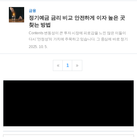
에서 퇴직연금을 바라봐야 할 때입니다. 저렴한 비용으로 글로
벌 분산투자가 가능한 퇴직연금 펀드 ETF를 활용하여, 잠자고
금융
있는 당신의 노후 자금을 깨우는 구체적인 투자 전략을 알려드
정기예금 금리 비교 안전하게 이자 높은 곳
립니다. 1. 퇴직연금 펀드 ETF 왜 수익률 관리가 중요할까퇴직
찾는 방법
연금 펀드 ETF 투자를 통한 적극적인 수익률 관리는 선택이 아
Contents 변동성이 큰 투자 시장에 피로감을 느낀 많은 이들이
닌 필수입니다. 퇴직연금은 최소 10년에서 길게는 30년 이상 운
다시 '안정성'의 가치에 주목하고 있습니다. 그 중심에 바로 정기
용되는 초장기 투자 상품입니다. 연평균 수익률이 단 1%만 차
예금이 있죠. 하지만 제로금리 시대가 막을 내리면서, 이제는
2025. 10. 5.
이가 나도, 복리..
0.1%의 금리 차이도 꼼꼼하게 따져봐야 하는 시대가 되었습니
다. 금리가 조금이라도 높은 저축은행에 돈을 맡기자니 불안하
고, 1금융권에만 머물자니 아쉬운 이들을 위해, 안전과 수익률
«
1
»
두 마리 토끼를 모두 잡는 정기예금 금리 비교 노하우를 지금부
터 공개합니다. 1. 정기예금 금리 비교 왜 필수일까?정기예금 금
리 비교는 이제 재테크의 기본 상식입니다. 모든 은행이 한국은
행의 기준금리에 따라 예금 금리를 조정하지만, 은행별 자금 사
정이나 영업 전략에 따라 최종 금리는 천차만별이기 때문입니
다. 특히 1금융권과 저축은행..