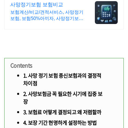
사망정기보험 보험비교
보험계산/비교/견적서비스, 사망정기
보험, 보험50%아끼자, 사망정기보험
알뜰살뜰 가성비 보험 찾기, 보험 가
입의 시작은 내보험료계산이 먼저!
Contents
1. 사망 정기 보험 종신보험과의 결정적
차이점
2. 사망보험금 꼭 필요한 시기에 집중 보
장
3. 보험료 어떻게 결정되고 왜 저렴할까
4. 보장 기간 현명하게 설정하는 방법