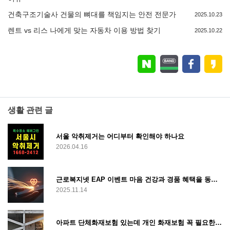
건축구조기술사 건물의 뼈대를 책임지는 안전 전문가
2025.10.23
렌트 vs 리스 나에게 맞는 자동차 이용 방법 찾기
2025.10.22
생활 관련 글
서울 악취제거는 어디부터 확인해야 하나요
2026.04.16
근로복지넷 EAP 이벤트 마음 건강과 경품 혜택을 동시에 잡는 방법
2025.11.14
아파트 단체화재보험 있는데 개인 화재보험 꼭 필요한 이유