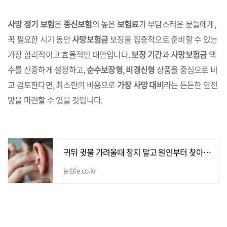
사망 정기 보험
은
종신보험
의 높은
보험료
가 부담스러운 분들에게,
꼭 필요한 시기 동안
사망보험금
보장을 집중적으로 준비할 수 있는
가장 합리적이고 효율적인 대안입니다.
보장 기간
과
사망보험금
액
수를 신중하게 설정하고,
순수보장형
,
비갱신형
상품을 중심으로 비
교 검토한다면, 최소한의 비용으로
가장 사망 대비
라는 든든한 안전
망을 마련할 수 있을 것입니다.
귀뒤 귓불 가려울때 참지 말고 원인부터 찾아야 하는 이유
jetlife.co.kr