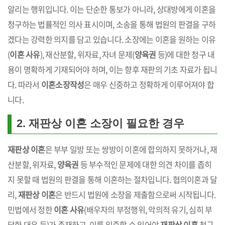
알리는 행위입니다. 이는 단순한 통보가 아니라, 상대방에게 이혼을
청구하는 법률적인 의사 표시이며, 소송을 통해 법원의 판결을 구하
겠다는 강력한 의지를 담고 있습니다. 소장에는 이혼을 원하는 이유
(
이혼 사유
), 재산분할, 위자료, 자녀 문제(
양육권
등)에 대한 청구 내
용이 명확하게 기재되어야 하며, 이는 향후 재판의 기초 자료가 됩니
다. 따라서
이혼소장작성
은 매우 신중하고 정확하게 이루어져야 합
니다.
2. 재판상 이혼 소장이 필요한 경우
재판상 이혼
은 부부 일방 또는 쌍방이 이혼에 합의하지 못하거나, 재
산분할, 위자료,
양육권
등 부수적인 문제에 대한 의견 차이를 좁히
지 못할 때 법원의 판결을 통해 이혼하는 절차입니다. 협의이혼과 달
리,
재판상 이혼
은 반드시 법원에 소장을 제출함으로써 시작됩니다.
민법에서 정한
이혼 사유
(배우자의 부정행위, 악의적 유기, 심히 부
당한 대우 등)가 존재하고, 이를 입증할 수 있어야
재판상 이혼
청구