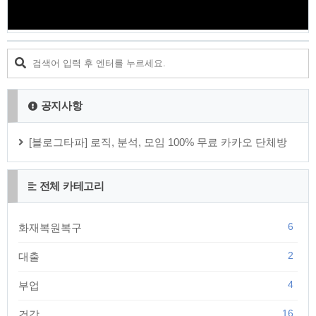
공지사항
[블로그타파] 로직, 분석, 모임 100% 무료 카카오 단체방
전체 카테고리
6
화재복원복구
2
대출
4
부업
16
건강