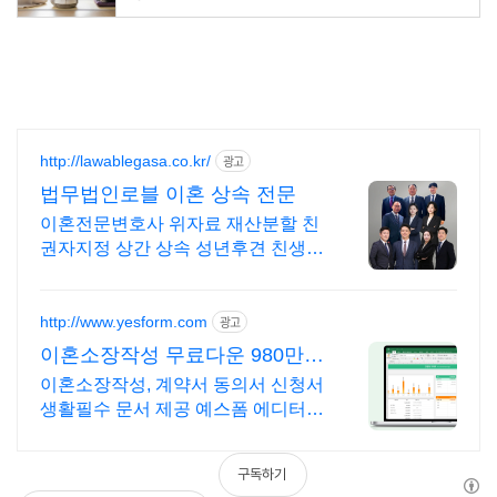
http://lawablegasa.co.kr/
광고
법무법인로블 이혼 상속 전문
이혼전문변호사 위자료 재산분할 친
권자지정 상간 상속 성년후견 친생자
관계 전담
http://www.yesform.com
광고
이혼소장작성 무료다운 980만
회원의 선택
이혼소장작성, 계약서 동의서 신청서
생활필수 문서 제공 예스폼 에디터로
자동작성! 모바일에서도 가능
구독하기