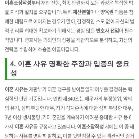
이혼소장작성
부터 재판 진행, 최종 판결까지 모든 과정은 복잡한 법
률 지식과 절차를 요구합니다. 특히
재산분할
이나
양육권
다툼은 첨
예한 대립으로 이어지는 경우가 많아, 감정적인 소모 없이 자신의 법
적 권리를 최대한 확보하기 위해서는 경험 많은
변호사 선임
이 필수
적입니다. 변호사는 의뢰인의 상황을 객관적으로 분석하고, 최선의
전략을 수립하여 소송을 이끌어갑니다.
4. 이혼 사유 명확한 주장과 입증의 중요
성
이혼 사유
는 재판부가 이혼 청구를 받아들일지 여부를 결정하는 핵
심적인 판단 기준입니다. 민법 제840조는 배우자의 부정행위, 악의
의 유기, 심히 부당한 대우, 자기 직계존속에 대한 심히 부당한 대우,
3년 이상 생사불명, 기타 혼인을 계속하기 어려운 중대한 사유 등 6
가지
이혼 사유
를 규정하고 있습니다.
이혼소장작성
시에는 이 중 해
당하는 사유를 명확히 밝히고, 이를 뒷받침할 수 있는 객관적인 증거