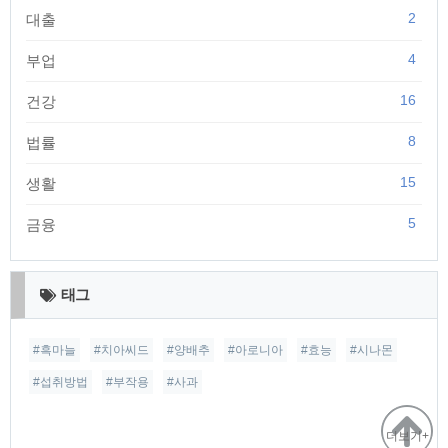
2
대출
4
부업
16
건강
8
법률
15
생활
5
금융
태그
#흑마늘
#치아씨드
#양배추
#아로니아
#효능
#시나몬
#섭취방법
#부작용
#사과
더보기+