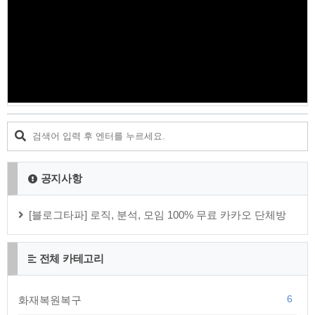
혀져 신체의 염증을 줄이는 데 도움이 되며 관절염, 천식 또는
염증성 장 질환과 같은 질환이 있는 사람들에게 도움이 될 수 있
습니다. 3.심장 건강 지원: 흑마늘은 콜레스테롤 수치를 낮추고
혈압을 낮추며 동맥의 플라크..
공지사항
[블로그타파] 로직, 분석, 모임 100% 무료 카카오 단체방
전체 카테고리
6
화재복원복구