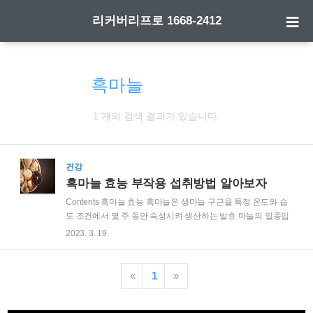
리커버리프로 1668-2412
흑마늘
검색 결과
1 개의 검색 결과가 있습니다.
건강
흑마늘 효능 부작용 섭취방법 알아보자
Contents 흑마늘 효능 흑마늘은 생마늘 구근을 특정 온도와 습
도 조건에서 몇 주 동안 숙성시켜 생산하는 발효 마늘의 일종입
니다. 이 과정은 정향을 부드럽고 어둡고 달콤하게 만들어 달콤
2023. 3. 19.
함과 짭짤함이 혼합된 독특한 풍미를 느낄 수 있습니다. 1.풍부
한 항산화제: 흑마늘은 발효 과정으로 인해 생마늘에 비해 높은
수준의 항산화제를 함유하고 있습니다. 산화 방지제는 만성 질
«
1
»
환과 노화로 이어질 수 있는 산화 스트레스로부터 신체를 보호
합니다. 2.항염증 특성: 흑마늘은 항염증 효과가 있는 것으로 밝